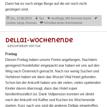
Dann hat es noch einige Berge auf die wir noch nicht
gestiegen sind.
Veröffentlicht
Autor
Kategorien
Schla
Do., 27.06.2019
Tux
Ausflüge
,
Mit Komoot Karte
am
zu Ferien in den
cookie
,
tanja
,
thomas
Schreibe einen Kommentar
Dellai-Wochenende
geschrieben von Tux
Freitag
Diesen Freitag haben unsere Ferien angefangen. Nachdem
genügend Hundefutter eingepackt war haben wir uns auf den
Weg nach Österreich gemacht. Nach nur wenig Suchen und
Verfahren haben wir dann das Mozart Vital Hotel gefunden.
Schon bei der Ankunft haben uns die vielen, vielen spielenden
Kinder davon überzeugt, dass das Hotel super
familienfreundlich ist. Dank Vollpension konnten wir direkt
nach der Ankunft mit Kaffee und Kuchen ins Wochenende
starten. Kurz nach uns sind die anderen Dellais eingetroffen.