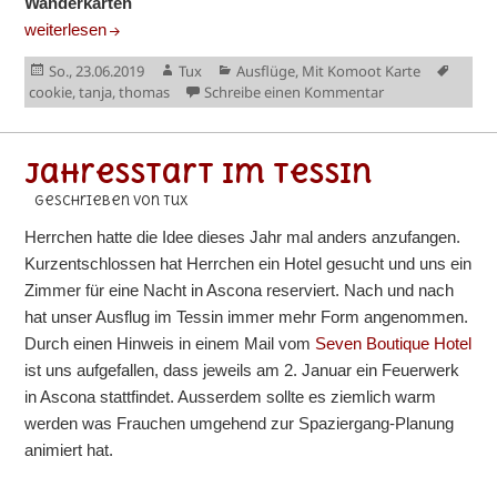
Wanderkarten
Dellai-Wochenende
weiterlesen
Veröffentlicht
Autor
Kategorien
Schla
So., 23.06.2019
Tux
Ausflüge
,
Mit Komoot Karte
am
zu Dellai-Woche
cookie
,
tanja
,
thomas
Schreibe einen Kommentar
Jahresstart im Tessin
geschrieben von Tux
Herrchen hatte die Idee dieses Jahr mal anders anzufangen.
Kurzentschlossen hat Herrchen ein Hotel gesucht und uns ein
Zimmer für eine Nacht in Ascona reserviert. Nach und nach
hat unser Ausflug im Tessin immer mehr Form angenommen.
Durch einen Hinweis in einem Mail vom
Seven Boutique Hotel
ist uns aufgefallen, dass jeweils am 2. Januar ein Feuerwerk
in Ascona stattfindet. Ausserdem sollte es ziemlich warm
werden was Frauchen umgehend zur Spaziergang-Planung
animiert hat.