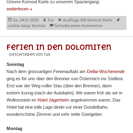
Unsere Komoot Karte zu unserem Spaziergang:
Jahresstart in Ascona
weiterlesen
Veröffentlicht
Autor
Kategorien
Schlag
Sa., 04.01.2020
Tux
Ausflüge
,
Mit Komoot Karte
am
zu Jahresstart in
cookie
,
tanja
,
thomas
Schreibe einen Kommentar
Ferien in den Dolomiten
geschrieben von Tux
Sonntag
Nach dem grossartigen Ferienauftakt am
Dellai-Wochenende
ging es für uns über den Brenner von Österreich ins Südtirol.
Erst war der Weg voller Stau (über den Brenner), dann
extrem kurvig (nach der Autobahn). Wir waren froh als wir in
Wolkenstein im
Hotel Jägerheim
angekommen waren. Das
Hotel hat eine tolle Lage direkt vor einer Gondelbahn,
wunderschöne Zimmer und sehr nette Gastgeber.
Montag