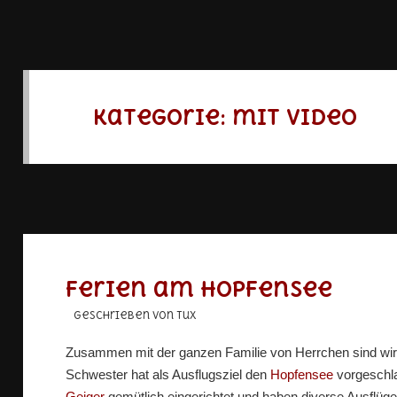
Kategorie:
mit Video
Ferien am Hopfensee
geschrieben von Tux
Zusammen mit der ganzen Familie von Herrchen sind wir e
Schwester hat als Ausflugsziel den
Hopfensee
vorgeschla
Geiger
gemütlich eingerichtet und haben diverse Ausflüge