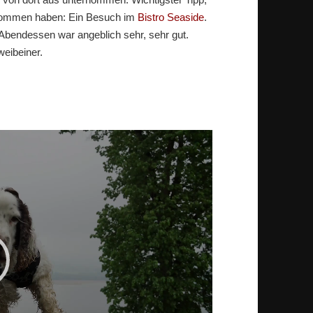
ekommen haben: Ein Besuch im
Bistro Seaside
.
Abendessen war angeblich sehr, sehr gut.
weibeiner.
deo-
ayer