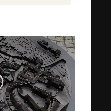
deo-
ayer