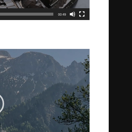
00:49
deo-
ayer