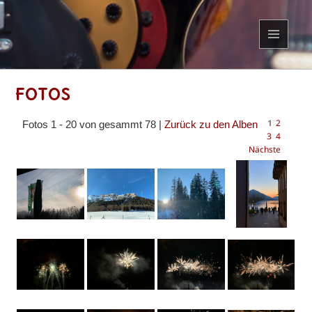
MENÜ
UND
WIDGETS
Fotos
1
2
Fotos 1 - 20 von gesammt 78 |
Zurück zu den Alben
3
4
Nächste