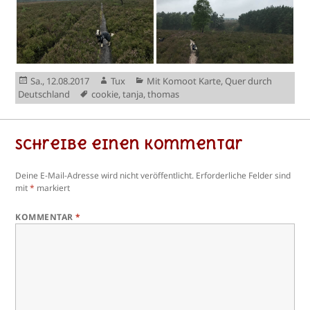
Veröffentlicht
Autor
Kategorien
Sa., 12.08.2017
Tux
Mit Komoot Karte
,
Quer durch
am
Schlagwörter
Deutschland
cookie
,
tanja
,
thomas
Schreibe einen Kommentar
Deine E-Mail-Adresse wird nicht veröffentlicht.
Erforderliche Felder sind
mit
*
markiert
KOMMENTAR
*