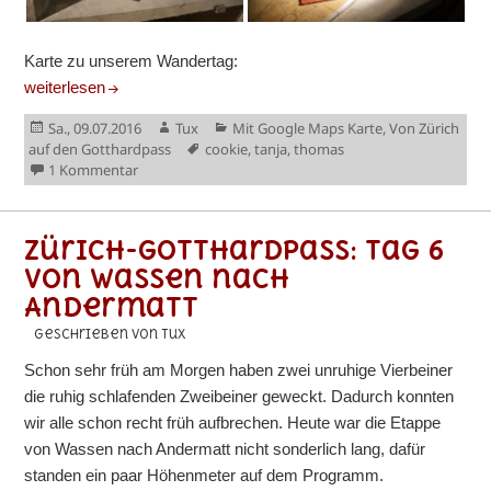
Karte zu unserem Wandertag:
Zürich-Gotthardpass: Tag 7+8 von Andermatt nach Gotthardpass
weiterlesen
Veröffentlicht
Autor
Kategorien
Sa., 09.07.2016
Tux
Mit Google Maps Karte
,
Von Zürich
am
Schlagwörter
auf den Gotthardpass
cookie
,
tanja
,
thomas
zu Zürich-Gotthardpass: Tag 7+8 von Andermatt nach
1 Kommentar
Zürich-Gotthardpass: Tag 6
von Wassen nach
Andermatt
geschrieben von Tux
Schon sehr früh am Morgen haben zwei unruhige Vierbeiner
die ruhig schlafenden Zweibeiner geweckt. Dadurch konnten
wir alle schon recht früh aufbrechen. Heute war die Etappe
von Wassen nach Andermatt nicht sonderlich lang, dafür
standen ein paar Höhenmeter auf dem Programm.