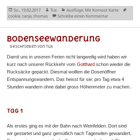
Veröffentlicht
Autor
Kategorien
Schla
So., 19.02.2017
Tux
Ausflüge
,
Mit Komoot Karte
am
zu Wochenende i
cookie
,
tanja
,
thomas
Schreibe einen Kommentar
Bodenseewanderung
geschrieben von Tux
Damit uns in unseren Ferien nicht langweilig wird haben wir
kurz nach unserer Rückkehr vom
Gotthard
schon wieder die
Rucksäcke gepackt. Diesmal wollten die Dosenöffner
Entspannungswandern. Das heisst für sie: pro Tag etwa 4
Stunden wandern ohne dabei gross Höhenmeter zu machen.
Tag 1
Als erstes ging es mit der Bahn nach Weinfelden. Dort sind
wir gestartet und ganz gemütlich nach Tägerwilen gewandert.