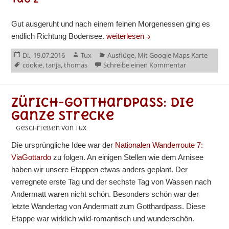
Gut ausgeruht und nach einem feinen Morgenessen ging es
Bodenseewanderung
endlich Richtung Bodensee.
weiterlesen
Veröffentlicht
Autor
Kategorien
Di., 19.07.2016
Tux
Ausflüge
,
Mit Google Maps Karte
am
Schlagwörter
zu Bodensee
cookie
,
tanja
,
thomas
Schreibe einen Kommentar
Zürich-Gotthardpass: Die
ganze Strecke
geschrieben von Tux
Die ursprüngliche Idee war der
Nationalen Wanderroute 7:
ViaGottardo
zu folgen. An einigen Stellen wie dem Arnisee
haben wir unsere Etappen etwas anders geplant. Der
verregnete erste Tag und der sechste Tag von Wassen nach
Andermatt waren nicht schön. Besonders schön war der
letzte Wandertag von Andermatt zum Gotthardpass. Diese
Etappe war wirklich wild-romantisch und wunderschön.