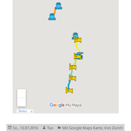
Veröffentlicht
Autor
Kategorien
So., 10.07.2016
Tux
Mit Google Maps Karte
,
Von Zürich