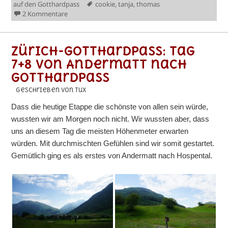
am
Schlagwörter
auf den Gotthardpass
cookie
,
tanja
,
thomas
zu Zürich-Gotthardpass: Die ganze Strecke
2 Kommentare
Zürich-Gotthardpass: Tag
7+8 von Andermatt nach
Gotthardpass
geschrieben von Tux
Dass die heutige Etappe die schönste von allen sein würde,
wussten wir am Morgen noch nicht. Wir wussten aber, dass
uns an diesem Tag die meisten Höhenmeter erwarten
würden. Mit durchmischten Gefühlen sind wir somit gestartet.
Gemütlich ging es als erstes von Andermatt nach Hospental.