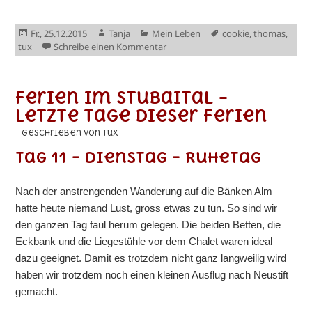
Veröffentlicht
Autor
Kategorien
Schlagwörter
Fr., 25.12.2015
Tanja
Mein Leben
cookie
,
thomas
,
am
zu Frohe Festtage!
tux
Schreibe einen Kommentar
Ferien im Stubaital –
Letzte Tage dieser Ferien
geschrieben von Tux
Tag 11 – Dienstag – Ruhetag
Nach der anstrengenden Wanderung auf die Bänken Alm
hatte heute niemand Lust, gross etwas zu tun. So sind wir
den ganzen Tag faul herum gelegen. Die beiden Betten, die
Eckbank und die Liegestühle vor dem Chalet waren ideal
dazu geeignet. Damit es trotzdem nicht ganz langweilig wird
haben wir trotzdem noch einen kleinen Ausflug nach Neustift
gemacht.