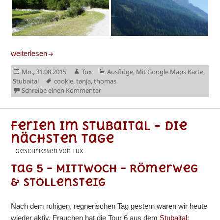
Ferien im Stubaital – Anfang der zweiten Woche
weiterlesen
Veröffentlicht
Autor
Kategorien
Mo., 31.08.2015
Tux
Ausflüge
,
Mit Google Maps Karte
,
am
Schlagwörter
Stubaital
cookie
,
tanja
,
thomas
zu Ferien im Stubaital – Anfang der zwe
Schreibe einen Kommentar
Ferien im Stubaital – die
nächsten Tage
geschrieben von Tux
Tag 5 – Mittwoch – Römerweg
& Stollensteig
Nach dem ruhigen, regnerischen Tag gestern waren wir heute
wieder aktiv. Frauchen hat die Tour 6 aus dem
Stubaital: