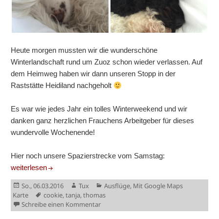
Heute morgen mussten wir die wunderschöne
Winterlandschaft rund um Zuoz schon wieder verlassen. Auf
dem Heimweg haben wir dann unseren Stopp in der
Raststätte Heidiland nachgeholt
Es war wie jedes Jahr ein tolles Winterweekend und wir
danken ganz herzlichen Frauchens Arbeitgeber für dieses
wundervolle Wochenende!
Hier noch unsere Spazierstrecke vom Samstag:
Winterweekend in Zuoz
weiterlesen
Veröffentlicht
Autor
Kategorien
So., 06.03.2016
Tux
Ausflüge
,
Mit Google Maps
am
Schlagwörter
Karte
cookie
,
tanja
,
thomas
zu Winterweekend in Zuoz
Schreibe einen Kommentar