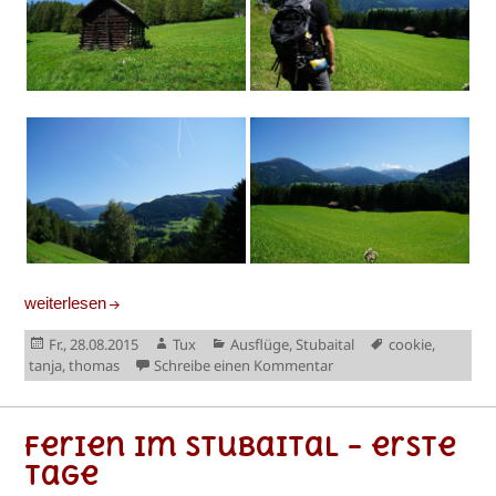
Ferien im Stubaital – die nächsten Tage
weiterlesen
Veröffentlicht
Autor
Kategorien
Schlagwörter
Fr., 28.08.2015
Tux
Ausflüge
,
Stubaital
cookie
,
am
zu Ferien im Stubaital –
tanja
,
thomas
Schreibe einen Kommentar
Ferien im Stubaital – erste
Tage