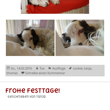
Veröffentlicht
Autor
Kategorien
Schlagwörter
So., 14.02.2016
Tux
Ausflüge
cookie
,
tanja
,
am
zu Kuschelhotel
thomas
Schreibe einen Kommentar
Frohe Festtage!
geschrieben von Tanja