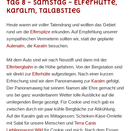
Tag 8 – Samstag – Elferhütte,
Karalm, Talabstieg
Heute waren wir voller Tatendrang und wollten das Gebiet
rund um die
Elferspitze
erkunden. Auf Empfehlung unserer
sympathischen Vermieterin sollten wir, statt der geplante
Autenalm
, die
Karalm
besuchen.
Mit dem Auto sind wir nach Neustift und dann mit der
Elferbergbahn
in die Höhe gefahren. Von der Bergstation sind
wir direkt zur
Elferhütte
aufgestiegen. Nach einer kurzen
Erfrischung sind wir dem Panoramaweg zur
Karalm
gefolgt.
Der Panoramaweg hat seinem Namen alle Ehre gemacht und
uns bei ganz wunderbarem Wetter tolle Ausblicke auf die
umliegenden Berge gezeigt. Für Cookie und mich gab es
zwischen durch ein paar kühle Bergbäche zur Abkühlung.
Auf der Karalm gab es Mittagessen: Schinken-Käse-Omlette
mit Salat für unsere Menschen und
Terra Canis
Lieblingswurst Wild
für Cookie und mich. Nach dem Essen