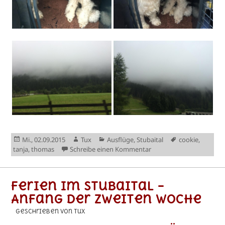
Veröffentlicht
Autor
Kategorien
Schlagwörter
Mi., 02.09.2015
Tux
Ausflüge
,
Stubaital
cookie
,
am
zu Ferien im Stubaital – 
tanja
,
thomas
Schreibe einen Kommentar
Ferien im Stubaital –
Anfang der zweiten Woche
geschrieben von Tux