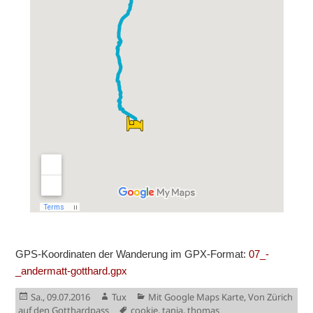
GPS-Koordinaten der Wanderung im GPX-Format:
07_-
_andermatt-gotthard.gpx
Veröffentlicht
Autor
Kategorien
Sa., 09.07.2016
Tux
Mit Google Maps Karte
,
Von Zürich
am
Schlagwörter
auf den Gotthardpass
cookie
,
tanja
,
thomas