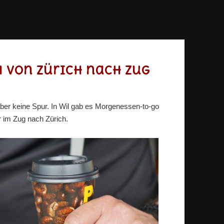
1 von Zürich nach Zug
er keine Spur. In Wil gab es Morgenessen-to-go
 im Zug nach Zürich.