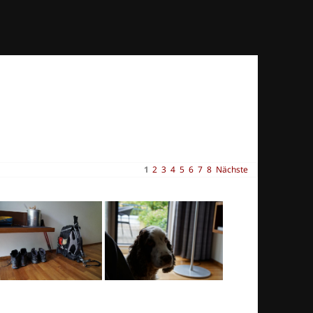
1
2
3
4
5
6
7
8
Nächste