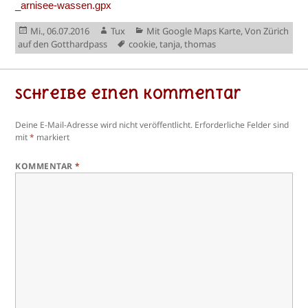
_arnisee-wassen.gpx
Veröffentlicht
Autor
Kategorien
Mi., 06.07.2016
Tux
Mit Google Maps Karte
,
Von Zürich
am
Schlagwörter
auf den Gotthardpass
cookie
,
tanja
,
thomas
Schreibe einen Kommentar
Deine E-Mail-Adresse wird nicht veröffentlicht.
Erforderliche Felder sind
mit
*
markiert
KOMMENTAR
*