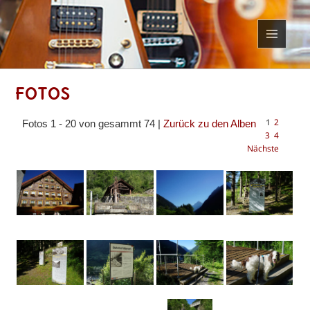
MENÜ
UND
WIDGETS
Fotos
1
2
Fotos 1 - 20 von gesammt 74 |
Zurück zu den Alben
3
4
Nächste