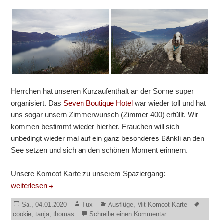
Herrchen hat unseren Kurzaufenthalt an der Sonne super
organisiert. Das
Seven Boutique Hotel
war wieder toll und hat
uns sogar unsern Zimmerwunsch (Zimmer 400) erfüllt. Wir
kommen bestimmt wieder hierher. Frauchen will sich
unbedingt wieder mal auf ein ganz besonderes Bänkli an den
See setzen und sich an den schönen Moment erinnern.
Unsere Komoot Karte zu unserem Spaziergang:
Jahresstart in Ascona
weiterlesen
Veröffentlicht
Autor
Kategorien
Schla
Sa., 04.01.2020
Tux
Ausflüge
,
Mit Komoot Karte
am
zu Jahresstart in 
cookie
,
tanja
,
thomas
Schreibe einen Kommentar