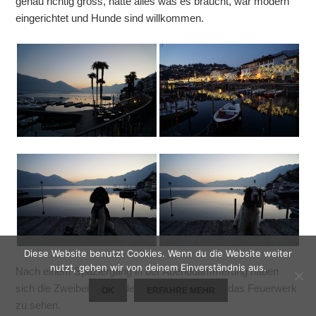
genau richtig gross, hatte alles was es braucht, war modern
eingerichtet und Hunde sind willkommen.
Diese Website benutzt Cookies. Wenn du die Website weiter
nutzt, gehen wir von deinem Einverständnis aus.
Nach einem Spaziergang in der Abenddämmerung haben
sich die Zweibeiner auf den Weg gemacht um das Feuerwerk
OK
ERFAHRE MEHR
zu sehen.