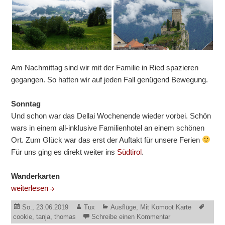
Am Nachmittag sind wir mit der Familie in Ried spazieren
gegangen. So hatten wir auf jeden Fall genügend Bewegung.
Sonntag
Und schon war das Dellai Wochenende wieder vorbei. Schön
wars in einem all-inklusive Familienhotel an einem schönen
Ort. Zum Glück war das erst der Auftakt für unsere Ferien
Für uns ging es direkt weiter ins
Südtirol
.
Wanderkarten
Dellai-Wochenende
weiterlesen
Veröffentlicht
Autor
Kategorien
Schla
So., 23.06.2019
Tux
Ausflüge
,
Mit Komoot Karte
am
zu Dellai-Wochen
cookie
,
tanja
,
thomas
Schreibe einen Kommentar