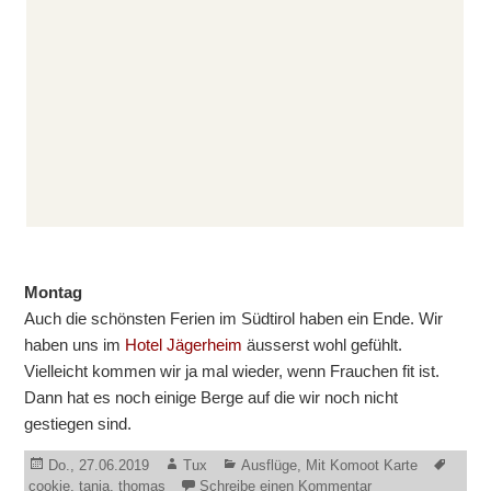
Montag
Auch die schönsten Ferien im Südtirol haben ein Ende. Wir
haben uns im
Hotel Jägerheim
äusserst wohl gefühlt.
Vielleicht kommen wir ja mal wieder, wenn Frauchen fit ist.
Dann hat es noch einige Berge auf die wir noch nicht
gestiegen sind.
Veröffentlicht
Autor
Kategorien
Schla
Do., 27.06.2019
Tux
Ausflüge
,
Mit Komoot Karte
am
zu Ferien in den D
cookie
,
tanja
,
thomas
Schreibe einen Kommentar