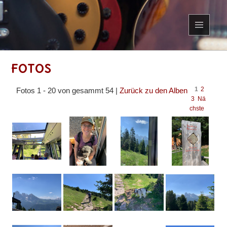
MENÜ
UND
WIDGETS
Fotos
1
2
Fotos 1 - 20 von gesammt 54 |
Zurück zu den Alben
3
Nä
chste